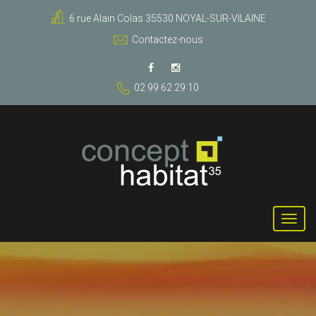
6 rue Alain Colas 35530 NOYAL-SUR-VILAINE
Contactez-nous
02 99 62 29 10