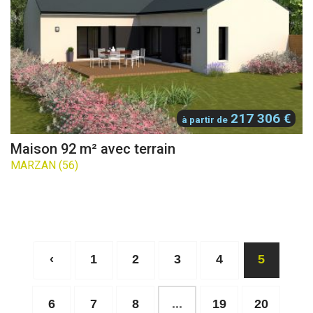
217 306 €
à partir de
Maison 92 m² avec terrain
MARZAN (56)
‹
1
2
3
4
5
6
7
8
...
19
20