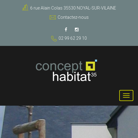
6 rue Alain Colas 35530 NOYAL-SUR-VILAINE
Contactez-nous
02 99 62 29 10