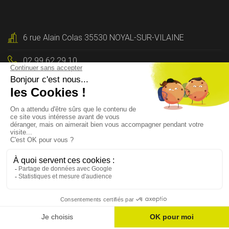
6 rue Alain Colas 35530 NOYAL-SUR-VILAINE
02 99 62 29 10
Contactez-nous
Lun - Ven : 9h-12h, 14h-17h30h
© 2020 Tous droits réservés par
Concept Habitat 35
-
Mentions légales