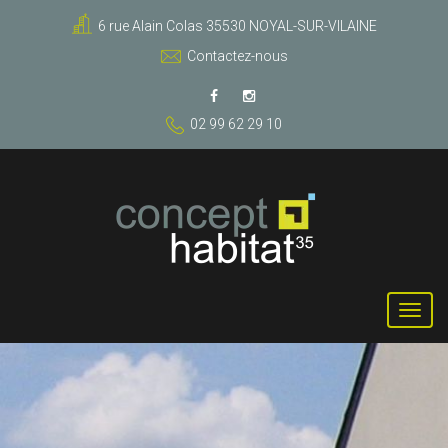
6 rue Alain Colas 35530 NOYAL-SUR-VILAINE
Contactez-nous
02 99 62 29 10