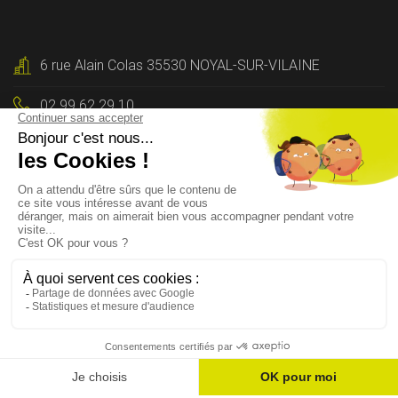
6 rue Alain Colas 35530 NOYAL-SUR-VILAINE
02 99 62 29 10
Contactez-nous
Lun - Ven : 9h-12h, 14h-17h30h
© 2020 Tous droits réservés par
Concept Habitat 35
-
Mentions légales