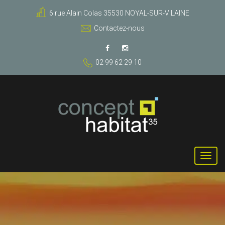
6 rue Alain Colas 35530 NOYAL-SUR-VILAINE
Contactez-nous
02 99 62 29 10