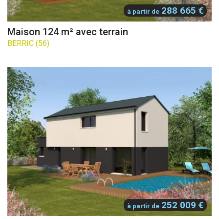
288 665 €
à partir de
Maison 124 m² avec terrain
BERRIC (56)
252 009 €
à partir de