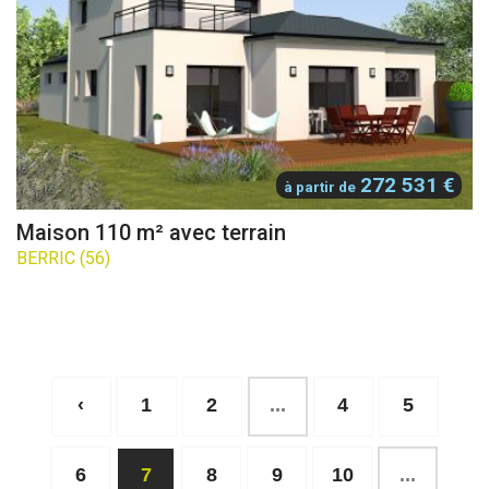
272 531 €
à partir de
Maison 110 m² avec terrain
BERRIC (56)
‹
1
2
...
4
5
6
7
8
9
10
...